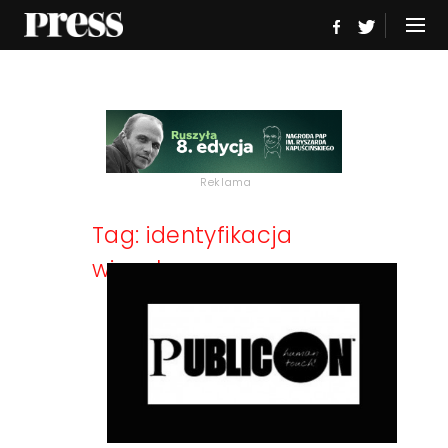
Reklama
Tag: identyfikacja
wizualna