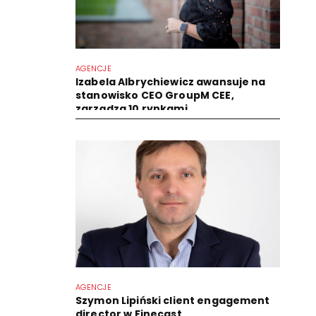
AGENCJE
Izabela Albrychiewicz awansuje na
stanowisko CEO GroupM CEE,
zarządza 10 rynkami
AGENCJE
Szymon Lipiński client engagement
director w Finecast