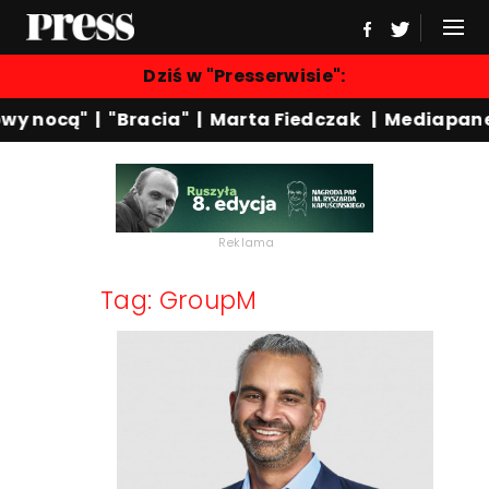
Dziś w "Presserwisie":
wy nocą"
|
"Bracia"
|
Marta Fiedczak
|
Mediapane
Reklama
Tag: GroupM