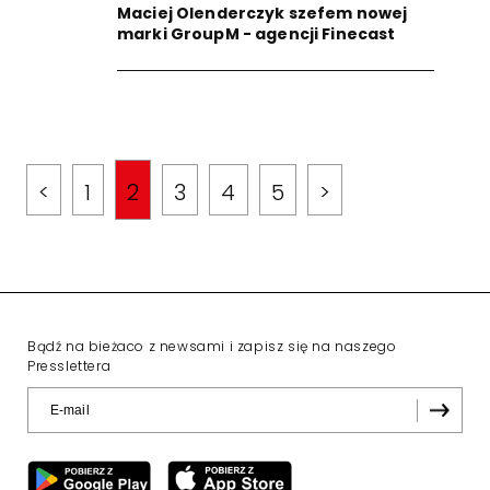
Maciej Olenderczyk szefem nowej
marki GroupM - agencji Finecast
<
1
2
3
4
5
>
Bądź na bieżaco z newsami i zapisz się na naszego
Presslettera