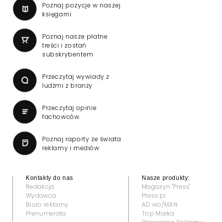
Poznaj pozycje w naszej
księgarni
Poznaj nasze płatne
treści i zostań
subskrybentem
Przeczytaj wywiady z
ludźmi z branży
Przeczytaj opinie
fachowców
Poznaj raporty ze świata
reklamy i mediów
Kontakty do nas
Nasze produkty:
Redakcja
Magazyn "Press"
Wydawca
Press.pl
Biuro reklamy
AD wo/MAN
Prenumerata
Top Marka