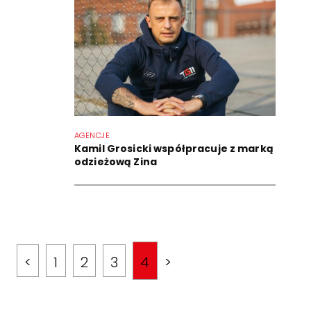
AGENCJE
Kamil Grosicki współpracuje z marką
odzieżową Zina
<
1
2
3
4
>