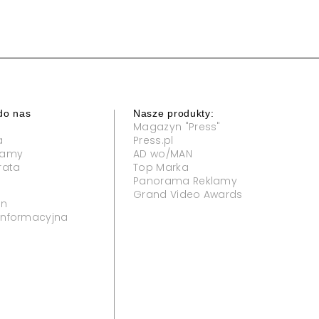
do nas
Nasze produkty:
Magazyn "Press"
a
Press.pl
klamy
AD wo/MAN
rata
Top Marka
Panorama Reklamy
Grand Video Awards
in
 informacyjna