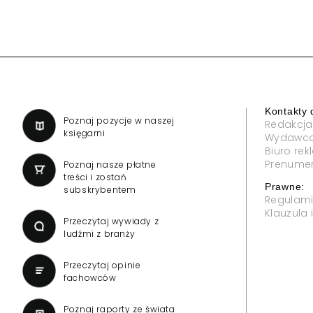
Kontakty 
a
Poznaj pozycje w naszej
Redakcja
księgarni
Wydawc
Biuro re
Prenume
Poznaj nasze płatne
treści i zostań
Prawne:
subskrybentem
Regulam
Klauzula
Przeczytaj wywiady z
ludźmi z branży
Przeczytaj opinie
fachowców
Poznaj raporty ze świata