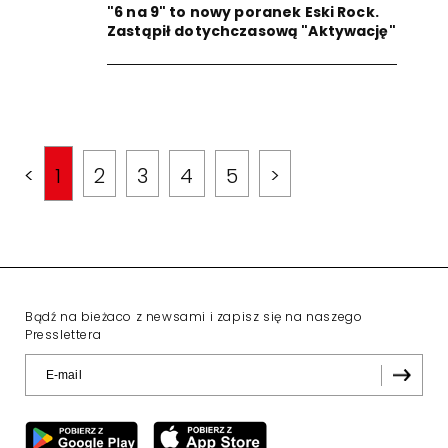
"6 na 9" to nowy poranek Eski Rock.
Zastąpił dotychczasową "Aktywację"
<
1
2
3
4
5
>
Bądź na bieżaco z newsami i zapisz się na naszego
Presslettera