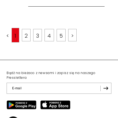
<
1
2
3
4
5
>
Bądź na bieżaco z newsami i zapisz się na naszego
Presslettera