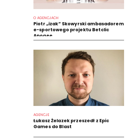
O AGENCJACH
Piotr „izak” Skowyrski ambasadorem
e-sportowego projektu Betclic
Apogee
AGENCJE
Łukasz Żelazek przeszedł z Epic
Games do Blast