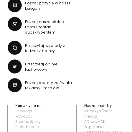
Poznaj pozycje w naszej
księgarni
Poznaj nasze płatne
treści i zostań
subskrybentem
Przeczytaj wywiady z
ludźmi z branży
Przeczytaj opinie
fachowców
Poznaj raporty ze świata
reklamy i mediów
Kontakty do nas
Nasze produkty:
Redakcja
Magazyn "Press"
Wydawca
Press.pl
Biuro reklamy
AD wo/MAN
Prenumerata
Top Marka