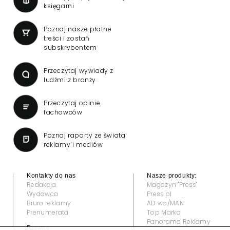
księgarni
Poznaj nasze płatne
treści i zostań
subskrybentem
Przeczytaj wywiady z
ludźmi z branży
Przeczytaj opinie
fachowców
Poznaj raporty ze świata
reklamy i mediów
Kontakty do nas
Nasze produkty:
Redakcja
Magazyn "Press"
Wydawca
Press.pl
Biuro reklamy
AD wo/MAN
Prenumerata
Top Marka
Panorama Reklamy
Prawne: