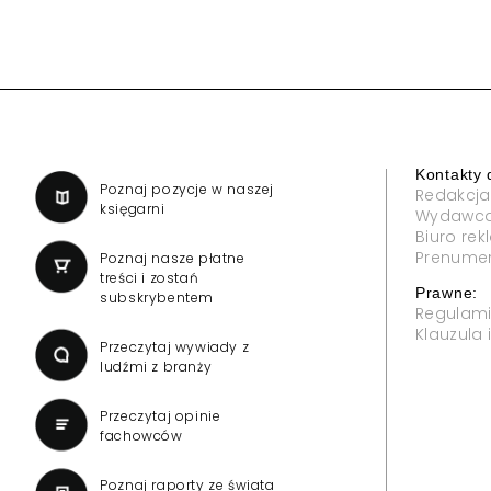
Kontakty 
a
Poznaj pozycje w naszej
Redakcja
księgarni
Wydawc
Biuro re
Prenume
Poznaj nasze płatne
treści i zostań
Prawne:
subskrybentem
Regulam
Klauzula
Przeczytaj wywiady z
ludźmi z branży
Przeczytaj opinie
fachowców
Poznaj raporty ze świata