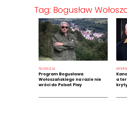
Tag: Bogusław Wołosza
TELEWIZJA
INTER
Program Bogusława
Kana
Wołoszańskiego na razie nie
a te
wróci do Polsat Play
kryt