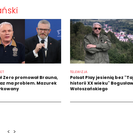
ński
NET
TELEWIZJA
ł Zero promował Brauna,
Polsat Play jesienią bez "Ta
raz ma problem. Mazurek
historii XX wieku" Bogusła
ykowany
Wołoszańskiego
<
>