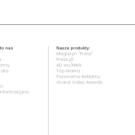
do nas
Nasze produkty:
Magazyn "Press"
a
Press.pl
klamy
AD wo/MAN
rata
Top Marka
Panorama Reklamy
Grand Video Awards
in
 informacyjna