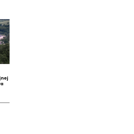
jnej
wa