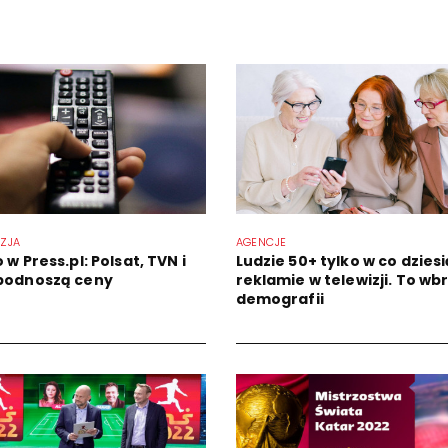
IZJA
AGENCJE
 w Press.pl: Polsat, TVN i
Ludzie 50+ tylko w co dziesi
podnoszą ceny
reklamie w telewizji. To wb
demografii