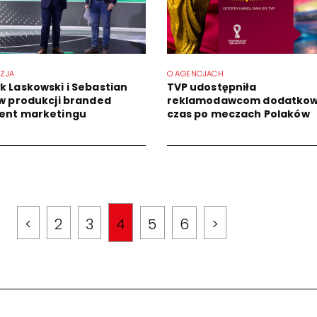
IZJA
O AGENCJACH
k Laskowski i Sebastian
TVP udostępniła
 w produkcji branded
reklamodawcom dodatko
ent marketingu
czas po meczach Polaków
<
2
3
4
5
6
>