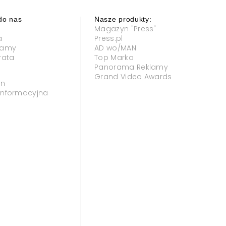
do nas
Nasze produkty:
Magazyn "Press"
a
Press.pl
klamy
AD wo/MAN
rata
Top Marka
Panorama Reklamy
Grand Video Awards
in
 informacyjna