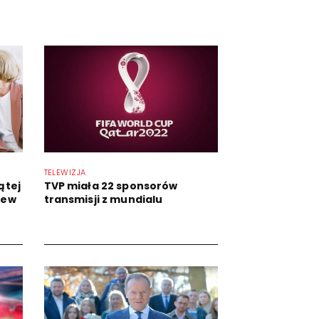
TELEWIZJA
ątej
TVP miała 22 sponsorów
rew
transmisji z mundialu