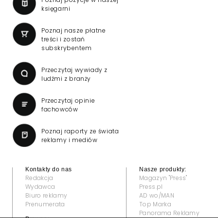
księgarni
Poznaj nasze płatne
treści i zostań
subskrybentem
Przeczytaj wywiady z
ludźmi z branży
Przeczytaj opinie
fachowców
Poznaj raporty ze świata
reklamy i mediów
Kontakty do nas
Nasze produkty:
Redakcja
Magazyn "Press"
Wydawca
Press.pl
Biuro reklamy
AD wo/MAN
Prenumerata
Top Marka
Panorama Reklamy