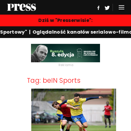
Dziś w "Presserwisie":
 Sportowy"
|
Oglądalność kanałów serialowo-film
Reklama
Tag: beIN Sports