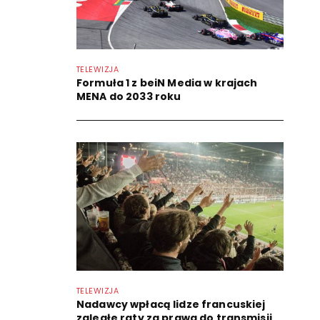
TELEWIZJA
Formuła 1 z beiN Media w krajach
MENA do 2033 roku
TELEWIZJA
Nadawcy wpłacą lidze francuskiej
zaległe raty za prawa do transmisji