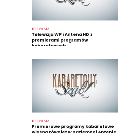
TELEWIZJA
Telewizja WP i Antena HD z
premierami programów
kabaretowych
TELEWIZJA
Premierowe programy kabaretowe
wiosną również w naziemnej Antenie