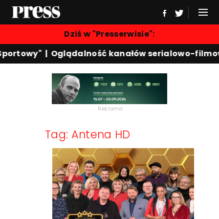
Dziś w "Presserwisie":
Sportowy"
|
Oglądalność kanałów serialowo-filmo
Reklama
Tag: Antena HD