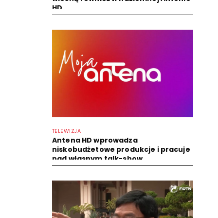
HD
TELEWIZJA
Antena HD wprowadza
niskobudżetowe produkcje i pracuje
nad własnym talk-show