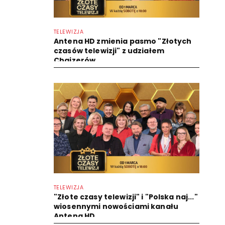
TELEWIZJA
Antena HD zmienia pasmo "Złotych
czasów telewizji" z udziałem
Chajzerów
TELEWIZJA
"Złote czasy telewizji" i "Polska naj..."
wiosennymi nowościami kanału
Antena HD