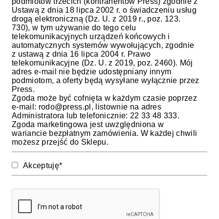
podmiotów trzecich (kontrahentów Press) zgodnie z
Ustawą z dnia 18 lipca 2002 r. o świadczeniu usług
drogą elektroniczną (Dz. U. z 2019 r., poz. 123.
730), w tym używanie do tego celu
telekomunikacyjnych urządzeń końcowych i
automatycznych systemów wywołujących, zgodnie
z ustawą z dnia 16 lipca 2004 r. Prawo
telekomunikacyjne (Dz. U. z 2019, poz. 2460). Mój
adres e-mail nie będzie udostępniany innym
podmiotom, a oferty będą wysyłane wyłącznie przez
Press.
Zgoda może być cofnięta w każdym czasie poprzez
e-mail:
rodo@press.pl
, listownie na adres
Administratora lub telefonicznie: 22 33 48 333.
Zgoda marketingowa jest uwzględniona w
wariancie bezpłatnym zamówienia. W każdej chwili
możesz przejść do Sklepu.
Akceptuję*