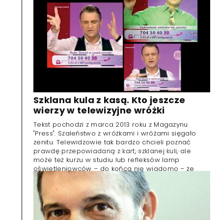
Szklana kula z kasą. Kto jeszcze
wierzy w telewizyjne wróżki
Tekst pochodzi z marca 2013 roku z Magazynu
"Press". Szaleństwo z wróżkami i wróżami sięgało
zenitu. Telewidzowie tak bardzo chcieli poznać
prawdę przepowiadaną z kart, szklanej kuli, ale
może też kurzu w studiu lub refleksów lamp
oświetleniowców – do końca nie wiadomo – że
gotowi byli płacić za takie seanse duże pieniądze.
By dowiedzieć się czegoś o tym biznesie, autorka
tekstu Elżbieta Rutkowska, też musiała sporo wydać
(choć księgowy już nie pamięta ile).