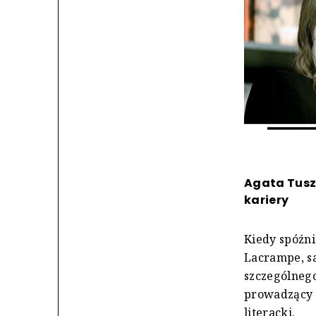
Agata Tusz
kariery
Kiedy spóźn
Lacrampe, sa
szczególneg
prowadzący t
literacki.