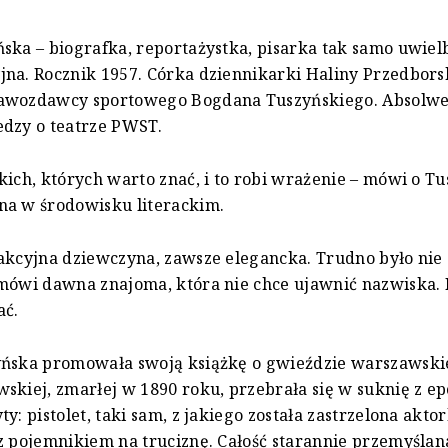
ska – biografka, reportażystka, pisarka tak samo uwielb
na. Rocznik 1957. Córka dziennikarki Haliny Przedborsk
awozdawcy sportowego Bogdana Tuszyńskiego. Absolw
edzy o teatrze PWST.
kich, których warto znać, i to robi wrażenie – mówi o Tu
na w środowisku literackim.
akcyjna dziewczyna, zawsze elegancka. Trudno było nie
mówi dawna znajoma, która nie chce ujawnić nazwiska. P
ać.
yńska promowała swoją książkę o gwieździe warszawski
skiej, zmarłej w 1890 roku, przebrała się w suknię z epo
y: pistolet, taki sam, z jakiego została zastrzelona aktor
z pojemnikiem na truciznę. Całość starannie przemyślana