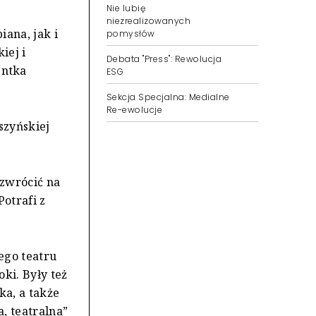
Nie lubię
niezrealizowanych
iana, jak i
pomysłów
iej i
Debata "Press": Rewolucja
entka
ESG
Sekcja Specjalna: Medialne
Re-ewolucje
szyńskiej
 zwrócić na
otrafi z
ego teatru
ki. Były też
ka, a także
, teatralna”