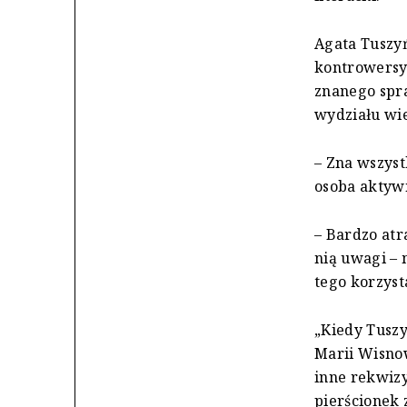
Agata Tuszyń
kontrowersyj
znanego spr
wydziału wi
– Zna wszyst
osoba aktyw
– Bardzo atr
nią uwagi – 
tego korzyst
„Kiedy Tusz
Marii Wisnow
inne rekwizyt
pierścionek 