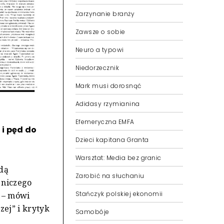
Zarzynanie branży
Zawsze o sobie
Neuro a typowi
Niedorzecznik
Mark musi dorosnąć
Adidasy rzymianina
Efemeryczna EMFA
i pęd do
Dzieci kapitana Granta
Warsztat: Media bez granic
dą
Zarobić na słuchaniu
 niczego
Stańczyk polskiej ekonomii
 – mówi
ej” i krytyk
Samobóje