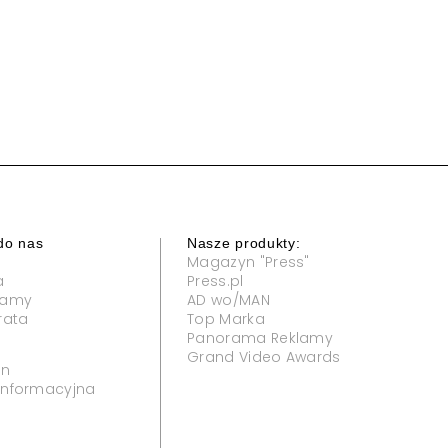
do nas
Nasze produkty:
Magazyn "Press"
a
Press.pl
klamy
AD wo/MAN
rata
Top Marka
Panorama Reklamy
Grand Video Awards
in
 informacyjna