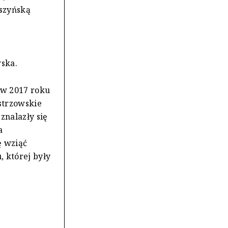
uszyńską
wska.
 w 2017 roku
strzowskie
znalazły się
a
ę wziąć
, której były