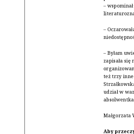
– wspominał 
literaturozn
– Oczarowała
niedostępnoś
– Byłam uwie
zapisała się
organizowane
też trzy inn
Strzałkowska
udział w war
absolwentka
Małgorzata 
Aby przeczy