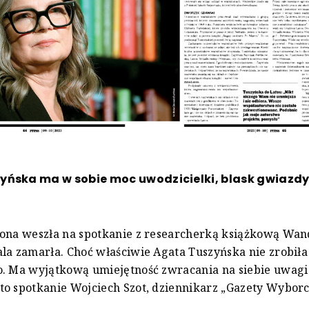
yńska ma w sobie moc uwodzicielki, blask gwiazdy 
iona weszła na spotkanie z researcherką książkową Wan
la zamarła. Choć właściwie Agata Tuszyńska nie zrobiła
o. Ma wyjątkową umiejętność zwracania na siebie uwagi
o spotkanie Wojciech Szot, dziennikarz „Gazety Wyborcz