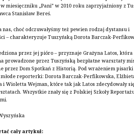
w miesięczniku „Pani” w 2010 roku zaprzyjaźniony z T
awca Stanisław Bereś.
 nas, choć odczuwałyśmy też pewien rodzaj dystansu i
ci – charakteryzuje Tuszyńską Dorota Barczak-Perfiko
dziona przez jej pióro – przyznaje Grażyna Latos, która
 na prowadzone przez Tuszyńską bezpłatne warsztaty mi
 przez Dom Spotkań z Historią. Pod wrażeniem pisarki 
e młode reporterki: Dorota Barczak-Perfikowska, Elżbiet
 i Wioletta Wejman, które tak jak Latos zdecydowały si
sztatach. Wszystkie znały się z Polskiej Szkoły Reportażu
mi.
Wyszyńska
tać cały artykuł: