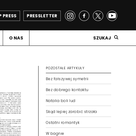
P PRESS
PRESSLETTER
O NAS
SZUKAJ
POZOSTAŁE ARTYKUŁY
Bez fałszywej symetrii
Bez dobrego kontaktu
Natalia boli lud
Skąd lepiej zarobić strzała
Ostatni romantyk
W bagnie