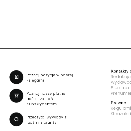
Kontakty 
a
Poznaj pozycje w naszej
Redakcja
księgarni
Wydawc
Biuro re
Prenume
Poznaj nasze płatne
treści i zostań
Prawne:
subskrybentem
Regulam
Klauzula
Przeczytaj wywiady z
ludźmi z branży