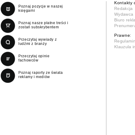
Kontakty 
Poznaj pozycje w naszej
Redakcja
księgarni
Wydawca
Biuro rek
Poznaj nasze płatne treści i
Prenumer
zostań subskrybentem
Prawne:
Przeczytaj wywiady z
Regulami
ludźmi z branży
Klauzula 
Przeczytaj opinie
fachowców
Poznaj raporty ze świata
reklamy i mediów