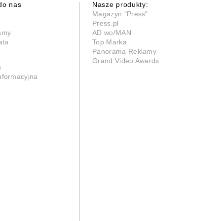
do nas
Nasze produkty:
Magazyn "Press"
Press.pl
lamy
AD wo/MAN
ata
Top Marka
Panorama Reklamy
Grand Video Awards
n
informacyjna