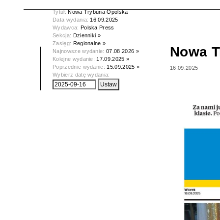
Tytuł:
Nowa Trybuna Opolska
Data wydania:
16.09.2025
Wydawca:
Polska Press
Sekcja:
Dzienniki »
Zasięg:
Regionalne »
Nowa T
Najnowsze wydanie:
07.08.2026 »
Kolejne wydanie:
17.09.2025 »
Poprzednie wydanie:
15.09.2025 »
16.09.2025
Wybierz datę wydania: