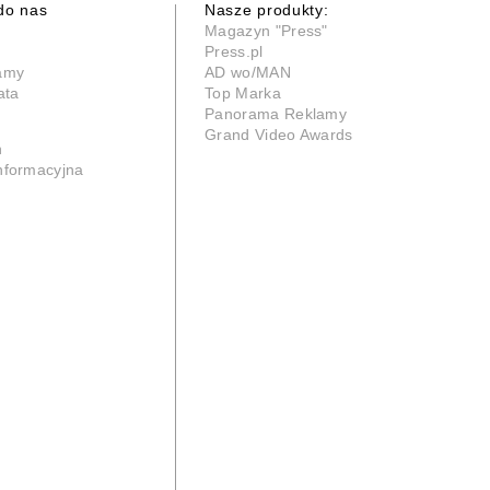
do nas
Nasze produkty:
Magazyn "Press"
Press.pl
lamy
AD wo/MAN
ata
Top Marka
Panorama Reklamy
Grand Video Awards
n
informacyjna