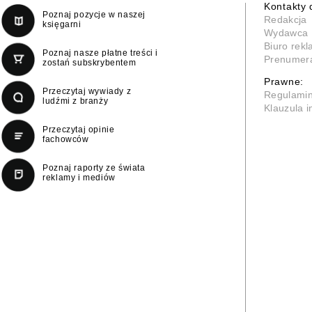
Kontakty 
Poznaj pozycje w naszej
Redakcja
księgarni
Wydawca
Biuro rek
Poznaj nasze płatne treści i
Prenumer
zostań subskrybentem
Prawne:
Przeczytaj wywiady z
Regulami
ludźmi z branży
Klauzula 
Przeczytaj opinie
fachowców
Poznaj raporty ze świata
reklamy i mediów