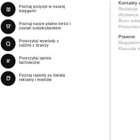
Kontakty 
Poznaj pozycje w naszej
Redakcja
księgarni
Wydawca
Biuro rek
Poznaj nasze płatne treści i
Prenumer
zostań subskrybentem
Prawne:
Przeczytaj wywiady z
Regulami
ludźmi z branży
Klauzula 
Przeczytaj opinie
fachowców
Poznaj raporty ze świata
reklamy i mediów