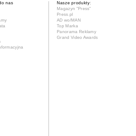
do nas
Nasze produkty:
Magazyn "Press"
Press.pl
lamy
AD wo/MAN
ata
Top Marka
Panorama Reklamy
Grand Video Awards
n
informacyjna