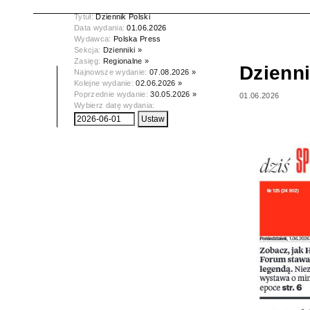
Tytuł:
Dziennik Polski
Data wydania:
01.06.2026
Wydawca:
Polska Press
Sekcja:
Dzienniki »
Zasięg:
Regionalne »
Dzienni
Najnowsze wydanie:
07.08.2026 »
Kolejne wydanie:
02.06.2026 »
Poprzednie wydanie:
30.05.2026 »
01.06.2026
Wybierz datę wydania: