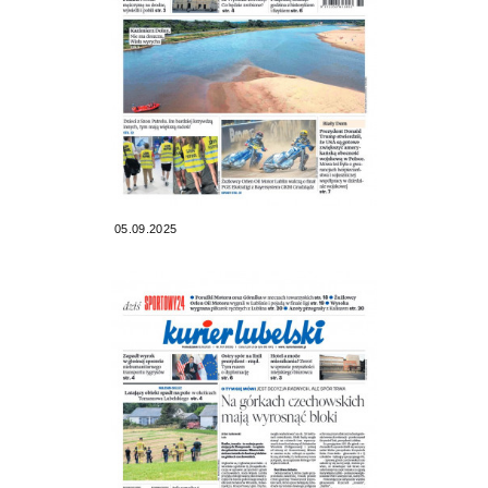
05.09.2025