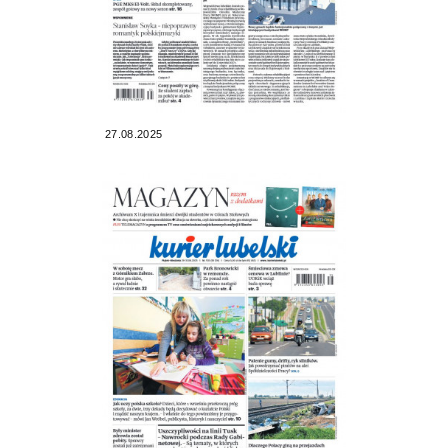
27.08.2025