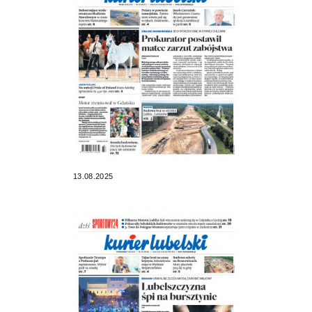
13.08.2025