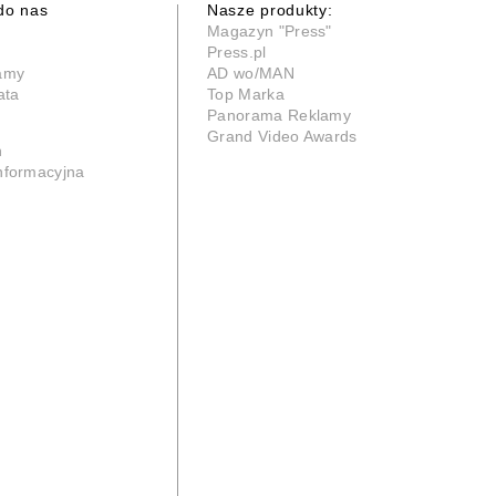
do nas
Nasze produkty:
Magazyn "Press"
Press.pl
lamy
AD wo/MAN
ata
Top Marka
Panorama Reklamy
Grand Video Awards
n
informacyjna