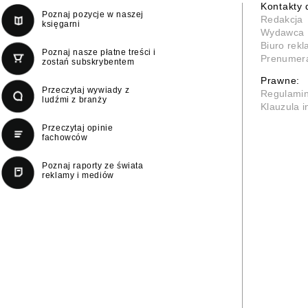
Kontakty 
Poznaj pozycje w naszej
Redakcja
księgarni
Wydawca
Biuro rek
Poznaj nasze płatne treści i
Prenumer
zostań subskrybentem
Prawne:
Przeczytaj wywiady z
Regulami
ludźmi z branży
Klauzula 
Przeczytaj opinie
fachowców
Poznaj raporty ze świata
reklamy i mediów