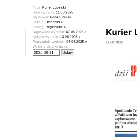
Tytuł:
Kurier Lubelski
Data wydania:
11.08.2025
Wydawca:
Polska Press
Sekcja:
Dzienniki »
Zasięg:
Regionalne »
Kurier 
Najnowsze wydanie:
07.08.2026 »
Kolejne wydanie:
13.08.2025 »
Poprzednie wydanie:
08.08.2025 »
11.08.2025
Wybierz datę wydania: