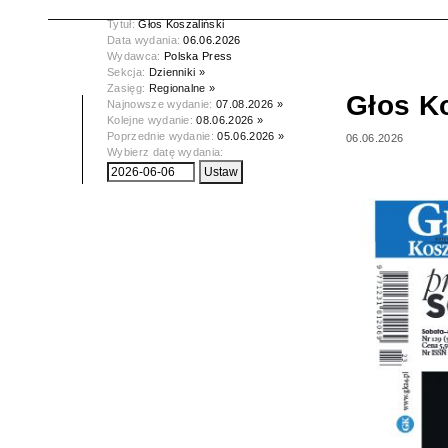
Tytuł:
Głos Koszaliński
Data wydania:
06.06.2026
Wydawca:
Polska Press
Sekcja:
Dzienniki »
Zasięg:
Regionalne »
Głos Ko
Najnowsze wydanie:
07.08.2026 »
Kolejne wydanie:
08.06.2026 »
Poprzednie wydanie:
05.06.2026 »
06.06.2026
Wybierz datę wydania: