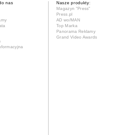
do nas
Nasze produkty:
Magazyn "Press"
Press.pl
lamy
AD wo/MAN
ata
Top Marka
Panorama Reklamy
Grand Video Awards
n
informacyjna