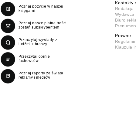
Kontakty 
Poznaj pozycje w naszej
Redakcja
księgarni
Wydawca
Biuro rek
Poznaj nasze płatne treści i
Prenumer
zostań subskrybentem
Prawne:
Przeczytaj wywiady z
Regulami
ludźmi z branży
Klauzula 
Przeczytaj opinie
fachowców
Poznaj raporty ze świata
reklamy i mediów