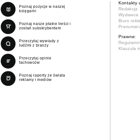
Kontakty 
Poznaj pozycje w naszej
Redakcja
księgarni
Wydawca
Biuro rek
Poznaj nasze płatne treści i
Prenumer
zostań subskrybentem
Prawne:
Przeczytaj wywiady z
Regulami
ludźmi z branży
Klauzula 
Przeczytaj opinie
fachowców
Poznaj raporty ze świata
reklamy i mediów