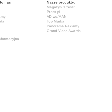
do nas
Nasze produkty:
Magazyn "Press"
Press.pl
lamy
AD wo/MAN
ata
Top Marka
Panorama Reklamy
Grand Video Awards
n
informacyjna