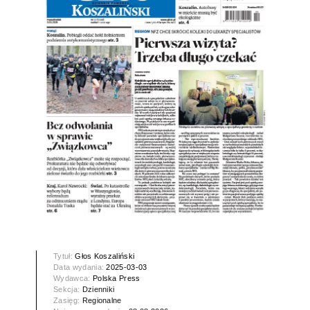
Tytuł:
Głos Koszaliński
Data wydania:
2025-03-03
Wydawca:
Polska Press
Sekcja:
Dzienniki
Zasięg:
Regionalne