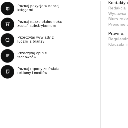
Kontakty 
Poznaj pozycje w naszej
Redakcja
księgarni
Wydawca
Biuro rek
Poznaj nasze płatne treści i
Prenumer
zostań subskrybentem
Prawne:
Przeczytaj wywiady z
Regulami
ludźmi z branży
Klauzula 
Przeczytaj opinie
fachowców
Poznaj raporty ze świata
reklamy i mediów