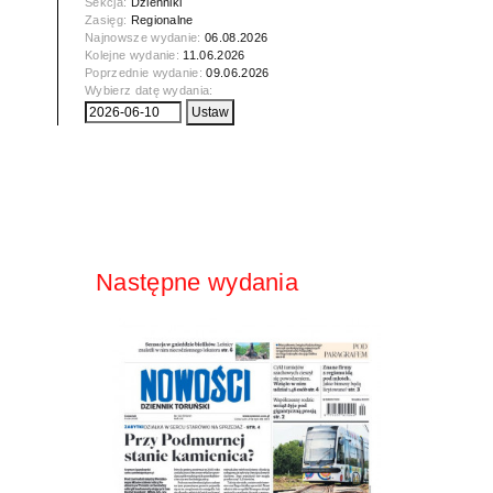
Sekcja:
Dzienniki
Zasięg:
Regionalne
Najnowsze wydanie:
06.08.2026
Kolejne wydanie:
11.06.2026
Poprzednie wydanie:
09.06.2026
Wybierz datę wydania:
Następne wydania