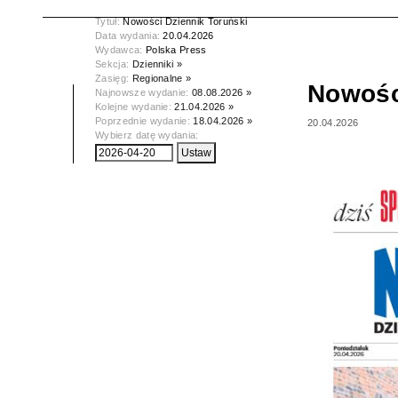
Tytuł:
Nowości Dziennik Toruński
Data wydania:
20.04.2026
Wydawca:
Polska Press
Sekcja:
Dzienniki »
Zasięg:
Regionalne »
Nowośc
Najnowsze wydanie:
08.08.2026 »
Kolejne wydanie:
21.04.2026 »
Poprzednie wydanie:
18.04.2026 »
20.04.2026
Wybierz datę wydania: