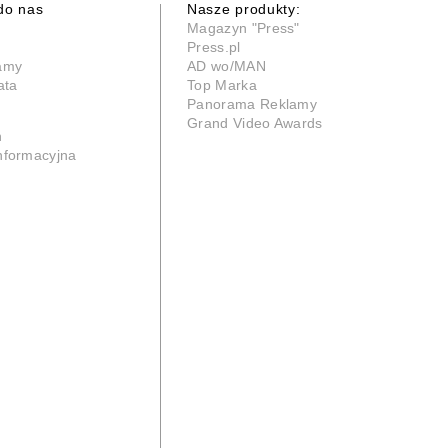
do nas
Nasze produkty:
Magazyn "Press"
Press.pl
lamy
AD wo/MAN
ata
Top Marka
Panorama Reklamy
Grand Video Awards
n
informacyjna