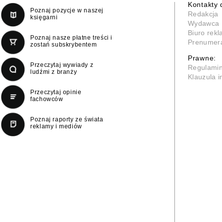
Kontakty 
Poznaj pozycje w naszej
Redakcja
księgarni
Wydawca
Biuro rek
Poznaj nasze płatne treści i
Prenumer
zostań subskrybentem
Prawne:
Przeczytaj wywiady z
Regulami
ludźmi z branży
Klauzula 
Przeczytaj opinie
fachowców
Poznaj raporty ze świata
reklamy i mediów