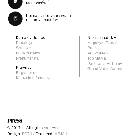
fachowców
Poznaj raporty ze świata
reklamy i mediów
Kontakty do nas
Nasze produkty:
Redakcja
Magazyn "Press"
Wydawca
Press.pl
Biuro reklamy
AD wo/MAN
Prenumerata
Top Marka
Panorama Reklamy
Prawne:
Grand Video Awards
Regulamin
Klauzula informacyjna
© 2017 — All rights reserved
Design:
BOTH
/ Front-end:
MB/MH