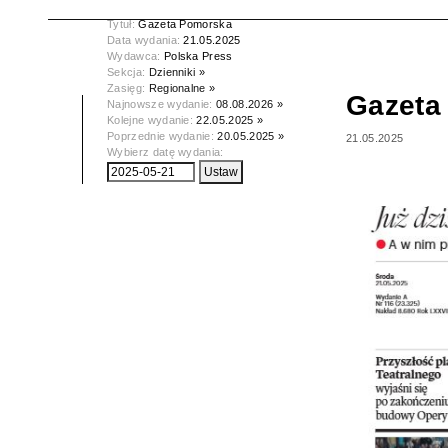
Tytuł:
Gazeta Pomorska
Data wydania:
21.05.2025
Wydawca:
Polska Press
Sekcja:
Dzienniki »
Zasięg:
Regionalne »
Gazeta
Najnowsze wydanie:
08.08.2026 »
Kolejne wydanie:
22.05.2025 »
Poprzednie wydanie:
20.05.2025 »
21.05.2025
Wybierz datę wydania: