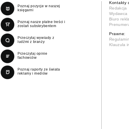
Kontakty 
Poznaj pozycje w naszej
Redakcja
księgarni
Wydawca
Biuro rek
Poznaj nasze płatne treści i
Prenumer
zostań subskrybentem
Prawne:
Przeczytaj wywiady z
Regulami
ludźmi z branży
Klauzula 
Przeczytaj opinie
fachowców
Poznaj raporty ze świata
reklamy i mediów