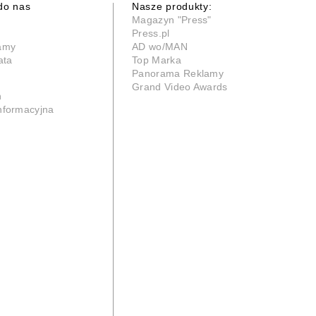
do nas
Nasze produkty:
Magazyn "Press"
Press.pl
lamy
AD wo/MAN
ata
Top Marka
Panorama Reklamy
Grand Video Awards
n
informacyjna