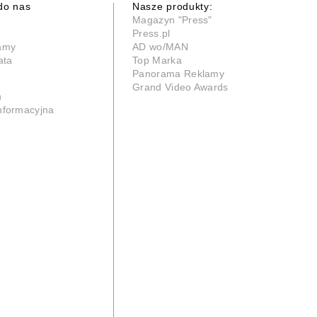
do nas
Nasze produkty:
Magazyn "Press"
Press.pl
lamy
AD wo/MAN
ata
Top Marka
Panorama Reklamy
Grand Video Awards
n
informacyjna