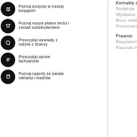
Kontakty 
Poznaj pozycje w naszej
Redakcja
księgarni
Wydawca
Biuro rek
Poznaj nasze płatne treści i
Prenumer
zostań subskrybentem
Prawne:
Przeczytaj wywiady z
Regulami
ludźmi z branży
Klauzula 
Przeczytaj opinie
fachowców
Poznaj raporty ze świata
reklamy i mediów