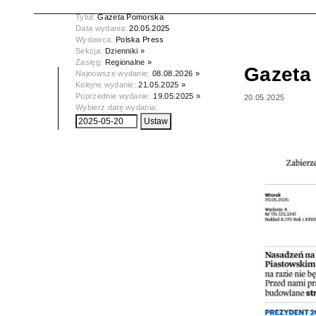
Tytuł:
Gazeta Pomorska
Data wydania:
20.05.2025
Wydawca:
Polska Press
Sekcja:
Dzienniki »
Zasięg:
Regionalne »
Gazeta
Najnowsze wydanie:
08.08.2026 »
Kolejne wydanie:
21.05.2025 »
Poprzednie wydanie:
19.05.2025 »
20.05.2025
Wybierz datę wydania: