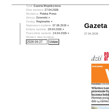
Tytuł:
Gazeta Współczesna
Data wydania:
27.04.2026
Wydawca:
Polska Press
Sekcja:
Dzienniki »
Zasięg:
Regionalne »
Gazeta
Najnowsze wydanie:
07.08.2026 »
Kolejne wydanie:
28.04.2026 »
Poprzednie wydanie:
24.04.2026 »
27.04.2026
Wybierz datę wydania: