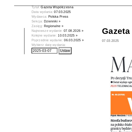
Tytuł:
Gazeta Współczesna
Data wydania:
07.03.2025
Wydawca:
Polska Press
Sekcja:
Dzienniki »
Zasięg:
Regionalne »
Gazeta
Najnowsze wydanie:
07.08.2026 »
Kolejne wydanie:
10.03.2025 »
Poprzednie wydanie:
06.03.2025 »
07.03.2025
Wybierz datę wydania: