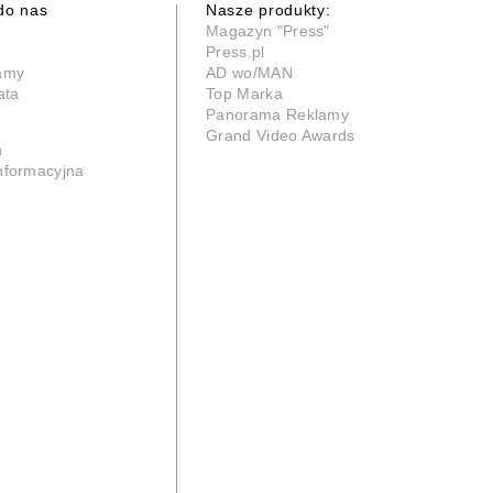
do nas
Nasze produkty:
Magazyn "Press"
Press.pl
lamy
AD wo/MAN
ata
Top Marka
Panorama Reklamy
Grand Video Awards
n
informacyjna