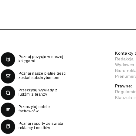
Kontakty 
Poznaj pozycje w naszej
Redakcja
księgarni
Wydawca
Biuro rek
Poznaj nasze płatne treści i
Prenumer
zostań subskrybentem
Prawne:
Przeczytaj wywiady z
Regulami
ludźmi z branży
Klauzula 
Przeczytaj opinie
fachowców
Poznaj raporty ze świata
reklamy i mediów