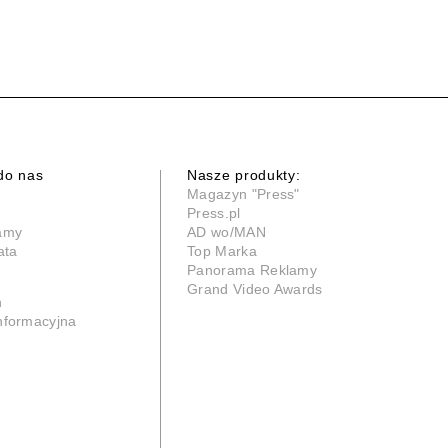
do nas
Nasze produkty:
Magazyn "Press"
Press.pl
lamy
AD wo/MAN
ata
Top Marka
Panorama Reklamy
Grand Video Awards
n
informacyjna