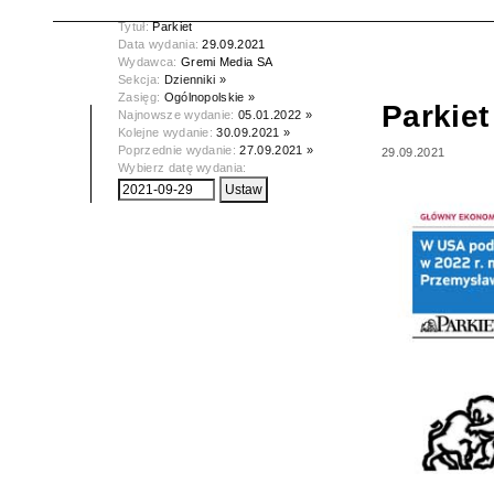
Tytuł:
Parkiet
Data wydania:
29.09.2021
Wydawca:
Gremi Media SA
Sekcja:
Dzienniki »
Zasięg:
Ogólnopolskie »
Parkiet
Najnowsze wydanie:
05.01.2022 »
Kolejne wydanie:
30.09.2021 »
Poprzednie wydanie:
27.09.2021 »
29.09.2021
Wybierz datę wydania: