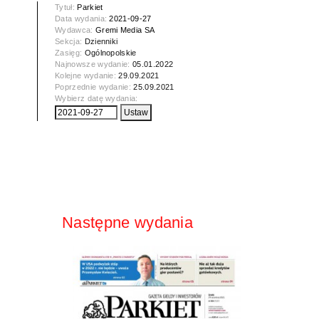
Tytuł:
Parkiet
Data wydania:
2021-09-27
Wydawca:
Gremi Media SA
Sekcja:
Dzienniki
Zasięg:
Ogólnopolskie
Najnowsze wydanie:
05.01.2022
Kolejne wydanie:
29.09.2021
Poprzednie wydanie:
25.09.2021
Wybierz datę wydania:
Następne wydania