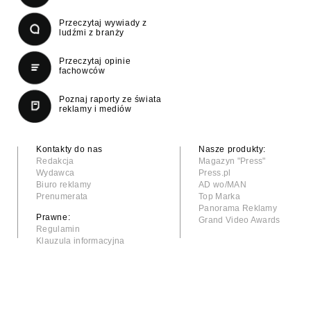
Przeczytaj wywiady z
ludźmi z branży
Przeczytaj opinie
fachowców
Poznaj raporty ze świata
reklamy i mediów
Kontakty do nas
Nasze produkty:
Redakcja
Magazyn "Press"
Wydawca
Press.pl
Biuro reklamy
AD wo/MAN
Prenumerata
Top Marka
Panorama Reklamy
Prawne:
Grand Video Awards
Regulamin
Klauzula informacyjna