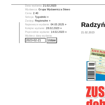
Tytuł:
Radzyńskie Słowo Podlasia
Data wydania:
21.02.2023
Wydawca:
Grupa Wydawnicza Słowo
Cena:
2.40
Sekcja:
Tygodniki »
Zasięg:
Regionalne »
Radzyń
Najnowsze wydanie:
04.03.2025 »
Kolejne wydanie:
28.02.2023 »
Poprzednie wydanie:
14.02.2023 »
21.02.2023
Wybierz datę wydania: