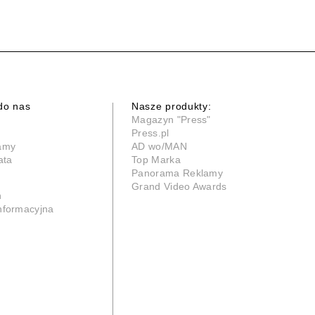
do nas
Nasze produkty:
Magazyn "Press"
Press.pl
lamy
AD wo/MAN
ata
Top Marka
Panorama Reklamy
Grand Video Awards
n
informacyjna