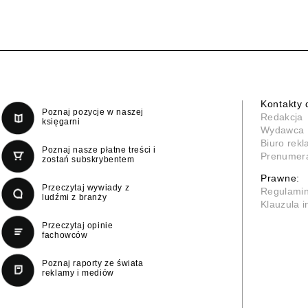
Kontakty 
Poznaj pozycje w naszej
Redakcja
księgarni
Wydawca
Biuro rek
Poznaj nasze płatne treści i
Prenumer
zostań subskrybentem
Prawne:
Przeczytaj wywiady z
Regulami
ludźmi z branży
Klauzula 
Przeczytaj opinie
fachowców
Poznaj raporty ze świata
reklamy i mediów