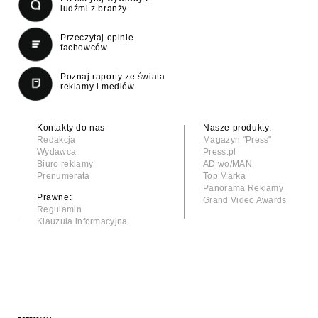
ludźmi z branży
Przeczytaj opinie
fachowców
Poznaj raporty ze świata
reklamy i mediów
Kontakty do nas
Nasze produkty:
Redakcja
Magazyn "Press"
Wydawca
Press.pl
Biuro reklamy
AD wo/MAN
Prenumerata
Top Marka
Panorama Reklamy
Prawne:
Grand Video Awards
Regulamin
Klauzula informacyjna