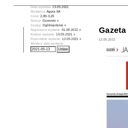
Tytuł:
Gazeta Wyborcza
Data wydania:
13.05.2021
Wydawca:
Agora SA
Cena:
2,80-3,20
Sekcja:
Dzienniki »
Zasięg:
Ogólnopolskie »
Gazeta
Najnowsze wydanie:
01.09.2022 »
Kolejne wydanie:
14.05.2021 »
Poprzednie wydanie:
12.05.2021 »
13.05.2021
Wybierz datę wydania: