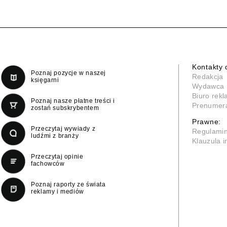
Kontakty 
Poznaj pozycje w naszej
Redakcja
księgarni
Wydawca
Biuro rek
Poznaj nasze płatne treści i
Prenumer
zostań subskrybentem
Prawne:
Przeczytaj wywiady z
Regulami
ludźmi z branży
Klauzula 
Przeczytaj opinie
fachowców
Poznaj raporty ze świata
reklamy i mediów