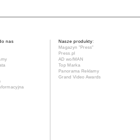
do nas
Nasze produkty:
Magazyn "Press"
Press.pl
lamy
AD wo/MAN
ata
Top Marka
Panorama Reklamy
Grand Video Awards
n
informacyjna