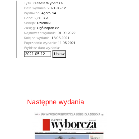
Tytuł:
Gazeta Wyborcza
Data wydania:
2021-05-12
Wydawca:
Agora SA
Cena:
2,80-3,20
Sekcja:
Dzienniki
Zasięg:
Ogólnopolskie
Najnowsze wydanie:
01.09.2022
Kolejne wydanie:
13.05.2021
Poprzednie wydanie:
11.05.2021
Wybierz datę wydania:
Następne wydania