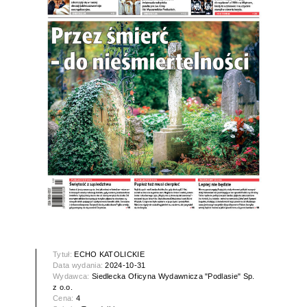
Tytuł:
ECHO KATOLICKIE
Data wydania:
2024-10-31
Wydawca:
Siedlecka Oficyna Wydawnicza "Podlasie" Sp.
z o.o.
Cena:
4