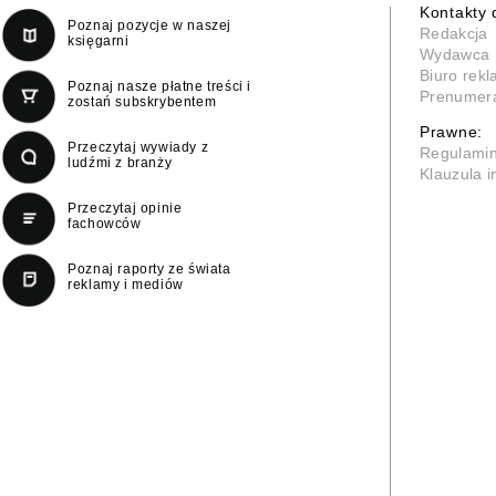
Kontakty 
Poznaj pozycje w naszej
Redakcja
księgarni
Wydawca
Biuro rek
Poznaj nasze płatne treści i
Prenumer
zostań subskrybentem
Prawne:
Przeczytaj wywiady z
Regulami
ludźmi z branży
Klauzula 
Przeczytaj opinie
fachowców
Poznaj raporty ze świata
reklamy i mediów