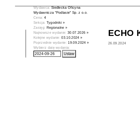
Data wydania:
26.09.2024
Wydawca:
Siedlecka Oficyna
Wydawnicza "Podlasie" Sp. z o.o.
Cena:
4
Sekcja:
Tygodniki »
Zasięg:
Regionalne »
ECHO 
Najnowsze wydanie:
30.07.2026 »
Kolejne wydanie:
03.10.2024 »
Poprzednie wydanie:
19.09.2024 »
26.09.2024
Wybierz datę wydania: