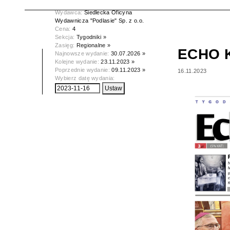
Data wydania:
16.11.2023
Wydawca:
Siedlecka Oficyna
Wydawnicza "Podlasie" Sp. z o.o.
Cena:
4
Sekcja:
Tygodniki »
Zasięg:
Regionalne »
ECHO 
Najnowsze wydanie:
30.07.2026 »
Kolejne wydanie:
23.11.2023 »
Poprzednie wydanie:
09.11.2023 »
16.11.2023
Wybierz datę wydania: