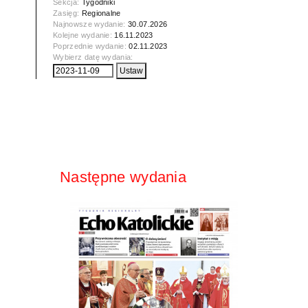
Sekcja:
Tygodniki
Zasięg:
Regionalne
Najnowsze wydanie:
30.07.2026
Kolejne wydanie:
16.11.2023
Poprzednie wydanie:
02.11.2023
Wybierz datę wydania:
Następne wydania