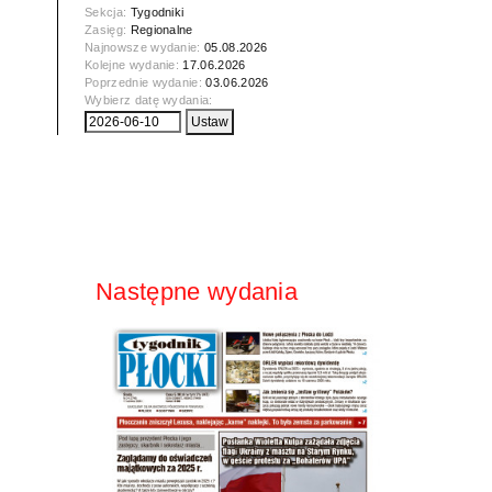
Sekcja:
Tygodniki
Zasięg:
Regionalne
Najnowsze wydanie:
05.08.2026
Kolejne wydanie:
17.06.2026
Poprzednie wydanie:
03.06.2026
Wybierz datę wydania:
Następne wydania