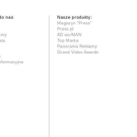
do nas
Nasze produkty:
Magazyn "Press"
Press.pl
lamy
AD wo/MAN
ata
Top Marka
Panorama Reklamy
Grand Video Awards
n
informacyjna