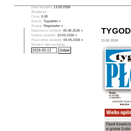
Tytuł:
TYGODNIK PŁOCKI
Data wydania:
13.05.2026
Wydawca:
Cena:
0.00
Sekcja:
Tygodniki »
Zasięg:
Regionalne »
TYGOD
Najnowsze wydanie:
05.08.2026 »
Kolejne wydanie:
20.05.2026 »
Poprzednie wydanie:
06.05.2026 »
13.05.2026
Wybierz datę wydania: