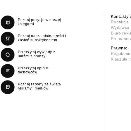
Kontakty 
Poznaj pozycje w naszej
Redakcja
księgarni
Wydawca
Biuro rek
Poznaj nasze płatne treści i
Prenumer
zostań subskrybentem
Prawne:
Przeczytaj wywiady z
Regulami
ludźmi z branży
Klauzula 
Przeczytaj opinie
fachowców
Poznaj raporty ze świata
reklamy i mediów