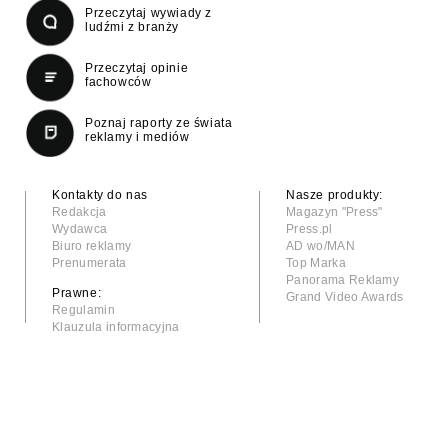
Przeczytaj wywiady z
ludźmi z branży
Przeczytaj opinie
fachowców
Poznaj raporty ze świata
reklamy i mediów
Kontakty do nas
Nasze produkty:
Redakcja
Magazyn "Press"
Wydawca
Press.pl
Biuro reklamy
AD wo/MAN
Prenumerata
Top Marka
Panorama Reklamy
Prawne:
Grand Video Awards
Regulamin
Klauzula informacyjna