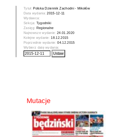
Tytuł:
Polska Dziennik Zachodni - Mikołów
Data wydania:
2015-12-11
Wydawca:
Sekcja:
Tygodniki
Zasięg:
Regionalne
Najnowsze wydanie:
24.01.2020
Kolejne wydanie:
18.12.2015
Poprzednie wydanie:
04.12.2015
Wybierz datę wydania:
Mutacje