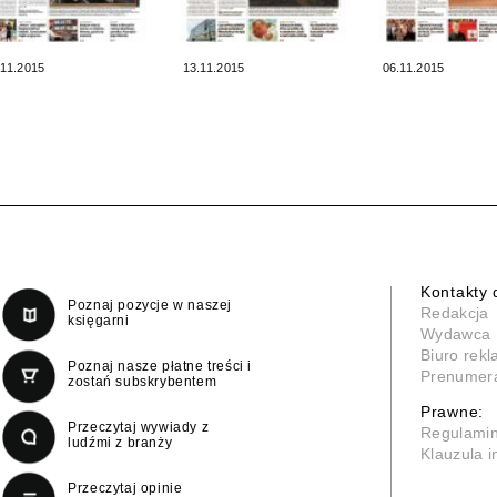
.11.2015
13.11.2015
06.11.2015
Kontakty 
Poznaj pozycje w naszej
Redakcja
księgarni
Wydawca
Biuro rek
Poznaj nasze płatne treści i
Prenumer
zostań subskrybentem
Prawne:
Przeczytaj wywiady z
Regulami
ludźmi z branży
Klauzula 
Przeczytaj opinie