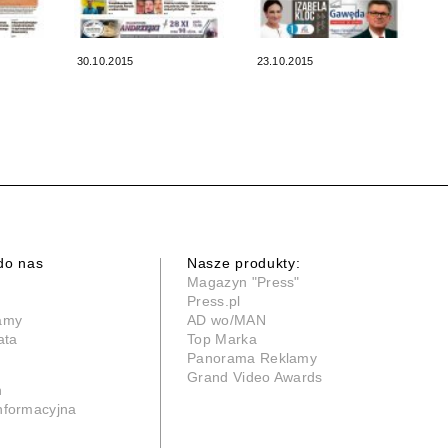
30.10.2015
23.10.2015
do nas
Nasze produkty:
Magazyn "Press"
Press.pl
lamy
AD wo/MAN
ata
Top Marka
Panorama Reklamy
Grand Video Awards
n
informacyjna