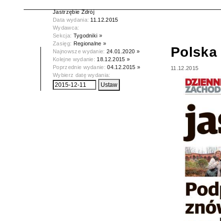
Tytuł:
Polska Dziennik Zachodni -
Jastrzębie Zdrój
Data wydania:
11.12.2015
Wydawca:
Sekcja:
Tygodniki »
Zasięg:
Regionalne »
Polska 
Najnowsze wydanie:
24.01.2020 »
Kolejne wydanie:
18.12.2015 »
Poprzednie wydanie:
04.12.2015 »
11.12.2015
Wybierz datę wydania: