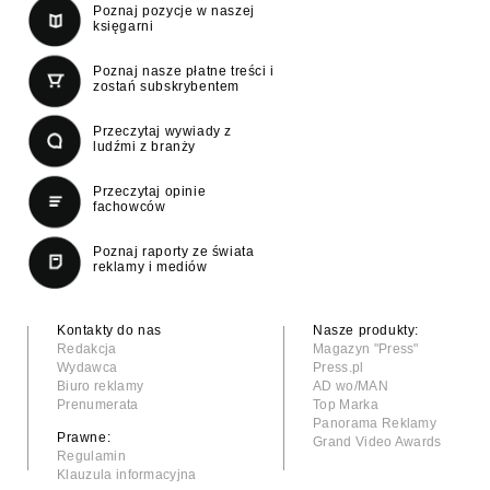
Poznaj pozycje w naszej
księgarni
Poznaj nasze płatne treści i
zostań subskrybentem
Przeczytaj wywiady z
ludźmi z branży
Przeczytaj opinie
fachowców
Poznaj raporty ze świata
reklamy i mediów
Kontakty do nas
Nasze produkty:
Redakcja
Magazyn "Press"
Wydawca
Press.pl
Biuro reklamy
AD wo/MAN
Prenumerata
Top Marka
Panorama Reklamy
Prawne:
Grand Video Awards
Regulamin
Klauzula informacyjna