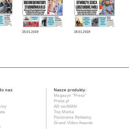
25.01.2019
18.01.2019
do nas
Nasze produkty:
Magazyn "Press"
Press.pl
lamy
AD wo/MAN
ata
Top Marka
Panorama Reklamy
Grand Video Awards
n