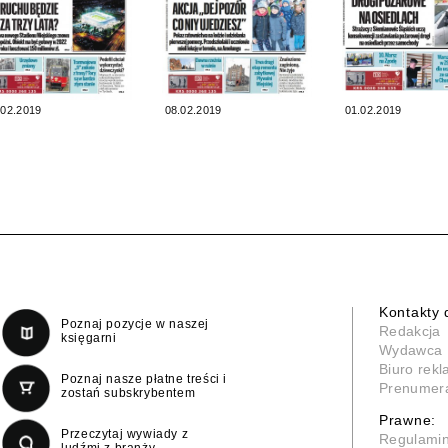
.02.2019
08.02.2019
01.02.2019
Kontakty 
Poznaj pozycje w naszej
Redakcja
księgarni
Wydawca
Biuro rek
Poznaj nasze płatne treści i
Prenumer
zostań subskrybentem
Prawne:
Przeczytaj wywiady z
Regulami
ludźmi z branży