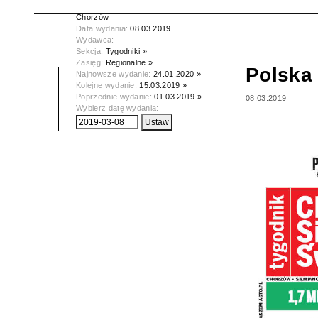
Tytuł:
Polska Dziennik Zachodni -
Chorzów
Data wydania:
08.03.2019
Wydawca:
Sekcja:
Tygodniki »
Zasięg:
Regionalne »
Polska
Najnowsze wydanie:
24.01.2020 »
Kolejne wydanie:
15.03.2019 »
Poprzednie wydanie:
01.03.2019 »
08.03.2019
Wybierz datę wydania: