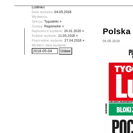
Tytuł:
Polska Dziennik Zachodni -
Lubliniec
Data wydania:
04.05.2018
Wydawca:
Sekcja:
Tygodniki »
Zasięg:
Regionalne »
Polska 
Najnowsze wydanie:
24.01.2020 »
Kolejne wydanie:
11.05.2018 »
Poprzednie wydanie:
27.04.2018 »
04.05.2018
Wybierz datę wydania: