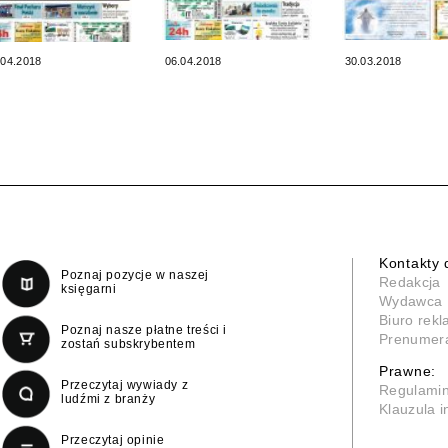
.04.2018
06.04.2018
30.03.2018
Kontakty 
Poznaj pozycje w naszej
Redakcja
księgarni
Wydawca
Biuro rek
Poznaj nasze płatne treści i
Prenumer
zostań subskrybentem
Prawne:
Przeczytaj wywiady z
Regulami
ludźmi z branży
Klauzula 
Przeczytaj opinie